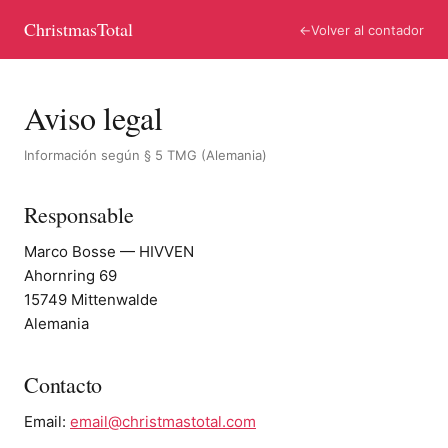
ChristmasTotal
←
Volver al contador
Aviso legal
Información según § 5 TMG (Alemania)
Responsable
Marco Bosse — HIVVEN
Ahornring 69
15749 Mittenwalde
Alemania
Contacto
Email:
email@christmastotal.com