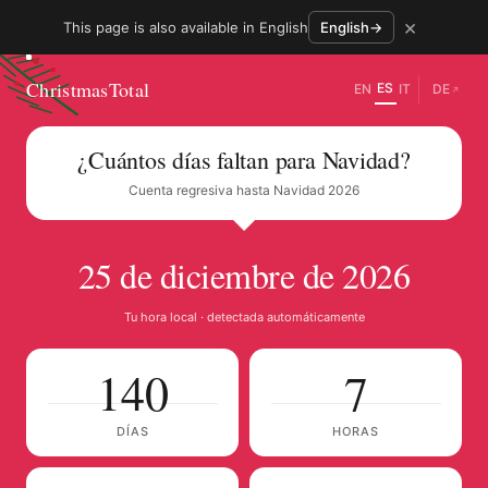
×
This page is also available in English
English
→
ChristmasTotal
ES
EN
IT
DE
↗
¿Cuántos días faltan para Navidad?
Cuenta regresiva hasta Navidad 2026
25 de diciembre de 2026
Tu hora local · detectada automáticamente
140
7
DÍAS
HORAS