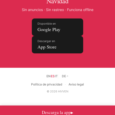
Navidad
Sin anuncios · Sin rastreo · Funciona offline
Disponible en
Google Play
Descargar en
App Store
EN
ES
IT
DE
↗
Política de privacidad
·
Aviso legal
© 2026 HIVVEN
Descarga la app
▶