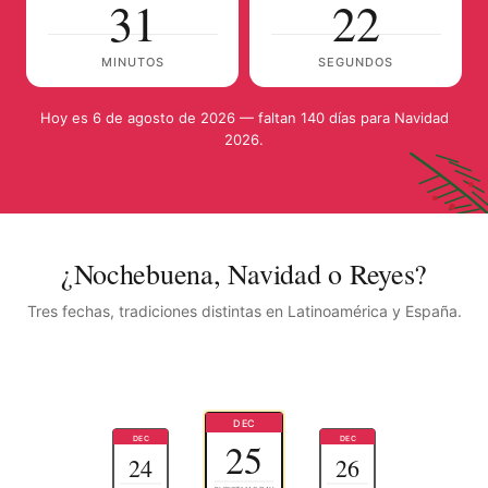
31
21
MINUTOS
SEGUNDOS
Hoy es 6 de agosto de 2026 — faltan 140 días para Navidad
2026.
¿Nochebuena, Navidad o Reyes?
Tres fechas, tradiciones distintas en Latinoamérica y España.
DEC
DEC
DEC
25
24
26